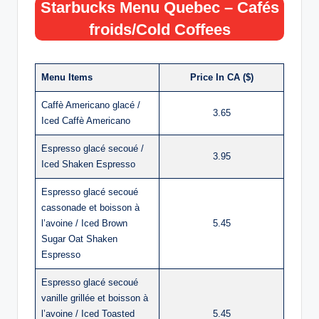
Starbucks Menu Quebec – Cafés
froids/Cold Coffees
Menu Items
Price In CA ($)
Caffè Americano glacé /
3.65
Iced Caffè Americano
Espresso glacé secoué /
3.95
Iced Shaken Espresso
Espresso glacé secoué
cassonade et boisson à
l’avoine / Iced Brown
5.45
Sugar Oat Shaken
Espresso
Espresso glacé secoué
vanille grillée et boisson à
l’avoine / Iced Toasted
5.45