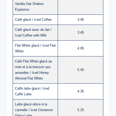
Vanilla Oat Shaken
Espresso
Café glacé / Iced Coffee
3.45
Café glacé avec du lait /
3.45
Iced Coffee with Milk
Flat White glacé / Iced Flat
4.95
White
Café Flat White glacé au
miel et à la boisson aux
5.45
amandes / Iced Honey
Almond Flat White
Caffè latte glacé / Iced
4.35
Caffè Latte
Latte glacé dolce à la
cannelle / Iced Cinnamon
5.25
Dolce Latte