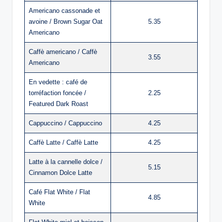
Americano cassonade et
avoine / Brown Sugar Oat
5.35
Americano
Caffè americano / Caffè
3.55
Americano
En vedette : café de
torréfaction foncée /
2.25
Featured Dark Roast
Cappuccino / Cappuccino
4.25
Caffè Latte / Caffè Latte
4.25
Latte à la cannelle dolce /
5.15
Cinnamon Dolce Latte
Café Flat White / Flat
4.85
White