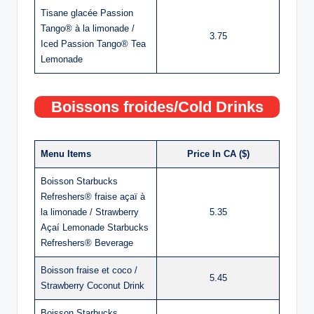
Tisane glacée Passion
Tango® à la limonade /
3.75
Iced Passion Tango® Tea
Lemonade
Boissons froides/Cold Drinks
Menu Items
Price In CA ($)
Boisson Starbucks
Refreshers® fraise açaï à
la limonade / Strawberry
5.35
Açaí Lemonade Starbucks
Refreshers® Beverage
Boisson fraise et coco /
5.45
Strawberry Coconut Drink
Boisson Starbucks