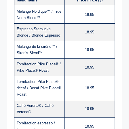
Menu Items
Price In CA ($)
Mélange Nordique™ / True
18.95
North Blend™
Espresso Starbucks
18.95
Blonde / Blonde Espresso
Mélange de la sirène™ /
18.95
Siren’s Blend™
Torréfaction Pike Place® /
18.95
Pike Place® Roast
Torréfaction Pike Place®
décaf / Decaf Pike Place®
18.95
Roast
Caffè Verona® / Caffè
18.95
Verona®
Torréfaction espresso /
18.95