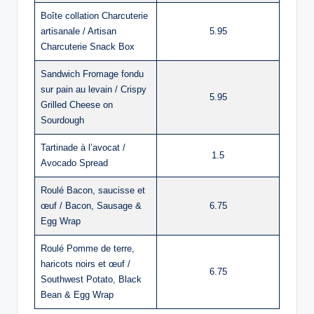
Boîte collation Charcuterie
artisanale / Artisan
5.95
Charcuterie Snack Box
Sandwich Fromage fondu
sur pain au levain / Crispy
5.95
Grilled Cheese on
Sourdough
Tartinade à l’avocat /
1.5
Avocado Spread
Roulé Bacon, saucisse et
œuf / Bacon, Sausage &
6.75
Egg Wrap
Roulé Pomme de terre,
haricots noirs et œuf /
6.75
Southwest Potato, Black
Bean & Egg Wrap