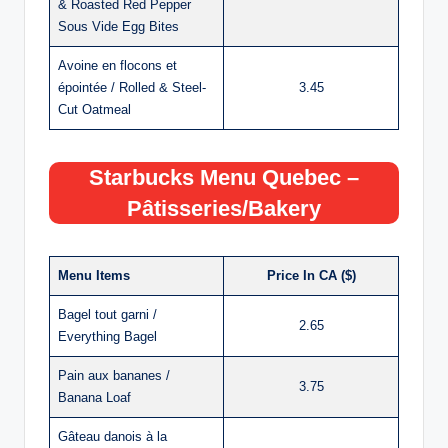
& Roasted Red Pepper
Sous Vide Egg Bites
Avoine en flocons et
épointée / Rolled & Steel-
3.45
Cut Oatmeal
Starbucks Menu Quebec –
Pâtisseries/Bakery
Menu Items
Price In CA ($)
Bagel tout garni /
2.65
Everything Bagel
Pain aux bananes /
3.75
Banana Loaf
Gâteau danois à la