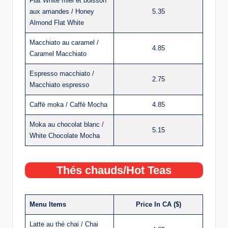
Flat White miel et boisson
aux amandes / Honey
5.35
Almond Flat White
Macchiato au caramel /
4.85
Caramel Macchiato
Espresso macchiato /
2.75
Macchiato espresso
Caffè moka / Caffè Mocha
4.85
Moka au chocolat blanc /
5.15
White Chocolate Mocha
Thés chauds/Hot Teas
Menu Items
Price In CA ($)
Latte au thé chai / Chai