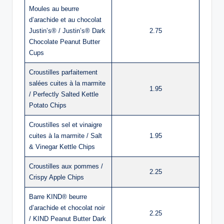
Moules au beurre
d’arachide et au chocolat
Justin’s® / Justin’s® Dark
2.75
Chocolate Peanut Butter
Cups
Croustilles parfaitement
salées cuites à la marmite
1.95
/ Perfectly Salted Kettle
Potato Chips
Croustilles sel et vinaigre
cuites à la marmite / Salt
1.95
& Vinegar Kettle Chips
Croustilles aux pommes /
2.25
Crispy Apple Chips
Barre KIND® beurre
d’arachide et chocolat noir
2.25
/ KIND Peanut Butter Dark