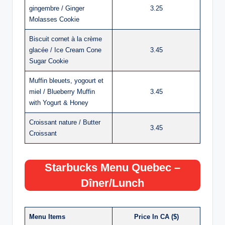
gingembre / Ginger
3.25
Molasses Cookie
Biscuit cornet à la crème
glacée / Ice Cream Cone
3.45
Sugar Cookie
Muffin bleuets, yogourt et
miel / Blueberry Muffin
3.45
with Yogurt & Honey
Croissant nature / Butter
3.45
Croissant
Starbucks Menu Quebec –
Dîner/Lunch
Menu Items
Price In CA ($)